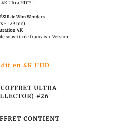
 4K Ultra HD™ !
DÉSIR de Wim Wenders
rs - 129 mn)
auration 4K
le sous-titrée français + Version
édit en
4K UHD
(COFFRET ULTRA
LLECTOR) #26
OFFRET CONTIENT