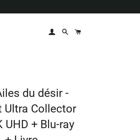
Se connecter
Rechercher
Panier
iles du désir -
 Ultra Collector
K UHD + Blu-ray