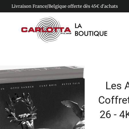
Livraison France/Belgique offerte dès 45€ d'achats
Les A
Coffret
26 - 4