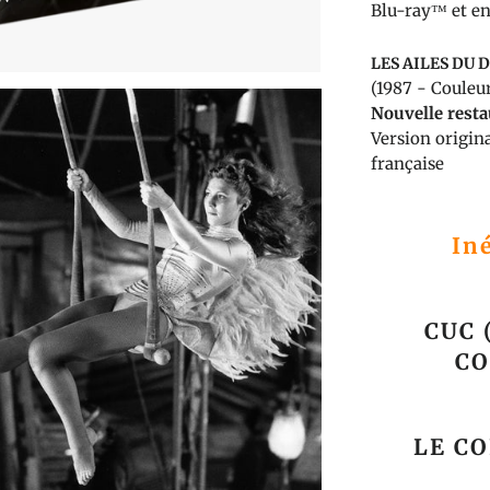
Blu-ray™ et en
LES AILES DU 
(1987 - Couleu
Nouvelle rest
Version origina
française
In
CUC 
CO
LE C