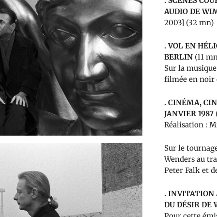
.
SCÈNES COU
AUDIO DE W
2003] (32 mn)
.
VOL EN HÉL
BERLIN
(11 m
Sur la musique 
filmée en noir 
.
CINÉMA, CI
JANVIER 1987
Réalisation : 
Sur le tournag
Wenders au trav
Peter Falk et 
.
INVITATION 
DU DÉSIR DE
Pour cette ém