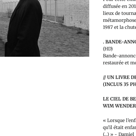
diffusée en 20
lieux de tourna
métamorphoses 
1987 et la chut
. BANDE-ANN
(HD)
Bande-annonce 
restaurée et m
// UN LIVRE D
(INCLUS 35 P
LE CIEL DE B
WIM WENDER
« Lorsque l’enf
qu’il était enf
(…) » - Damiel