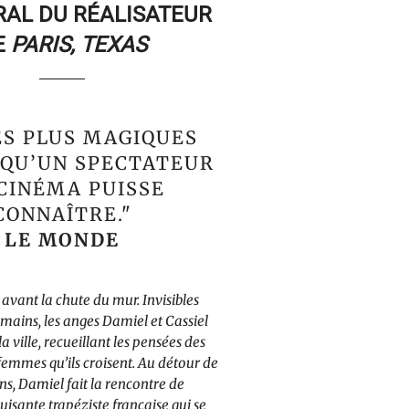
RAL DU RÉALISATEUR
E
PARIS, TEXAS
ES PLUS MAGIQUES
 QU’UN SPECTATEUR
CINÉMA PUISSE
CONNAÎTRE."
LE MONDE
 avant la chute du mur. Invisibles
mains, les anges Damiel et Cassiel
la ville, recueillant les pensées des
emmes qu’ils croisent. Au détour de
ns, Damiel fait la rencontre de
isante trapéziste française qui se