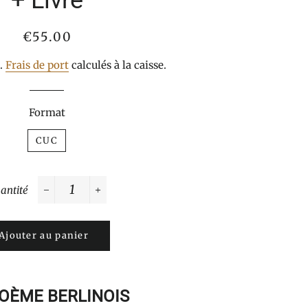
+ Livre
Prix
Prix
€55.00
normal
réduit
s.
Frais de port
calculés à la caisse.
Format
CUC
antité
−
+
Ajouter au panier
POÈME BERLINOIS