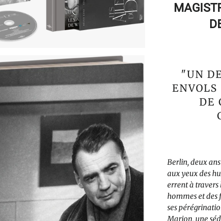
MAGIST
D
"UN D
ENVOLS
DE 
B
erlin, deux ans
aux yeux des hu
errent à travers 
hommes et des f
ses pérégrinatio
Marion, une sédu