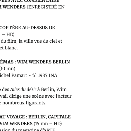
PÉES AVEC COMMENTAIRE
IM WENDERS
[ENREGISTRÉ EN
ICOPTÈRE AU-DESSUS DE
n – HD)
du film, la ville vue du ciel et
et blanc.
NÉMAS : WIM WENDERS BERLIN
(10 mn)
Michel Pamart - © 1987 INA
e des
Ailes du désir
à Berlin, Wim
ail dirige une scène avec l’acteur
de nombreux figurants
.
AU VOYAGE : BERLIN, CAPITALE
 WIM WENDERS
(15 mn – HD)
ission du magazine d’ARTE