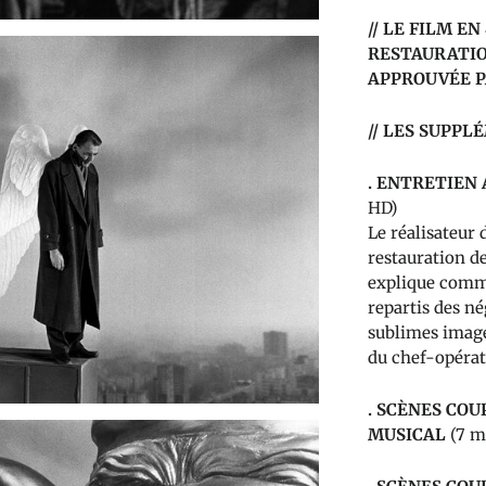
// LE FILM E
RESTAURATIO
APPROUVÉE 
// LES SUPPL
.
ENTRETIEN
HD)
Le réalisateur 
restauration d
explique comme
repartis des né
sublimes images
du chef-opérat
.
SCÈNES COU
MUSICAL
(7 m