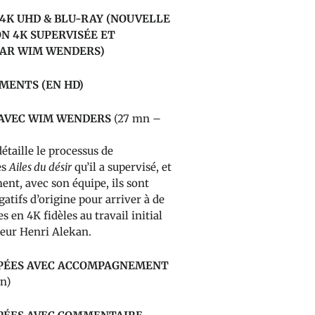
N 4K UHD & BLU-RAY
(NOUVELLE
N 4K SUPERVISÉE ET
PAR WIM WENDERS)
ÉMENTS (EN HD)
 AVEC WIM WENDERS
(27 mn –
détaille le processus de
es
Ailes du désir
qu’il a supervisé, et
nt, avec son équipe, ils sont
gatifs d’origine pour arriver à de
 en 4K fidèles au travail initial
eur Henri Alekan.
PÉES AVEC ACCOMPAGNEMENT
n)