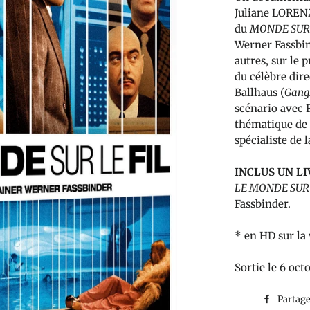
Juliane LORENZ
du
MONDE SUR 
Werner Fassbin
autres, sur le 
du célèbre dir
Ballhaus (
Gang
scénario avec F
thématique de l
spécialiste de 
INCLUS UN LI
LE MONDE SUR 
Fassbinder.
* en HD sur la
Sortie le 6 oct
Partag