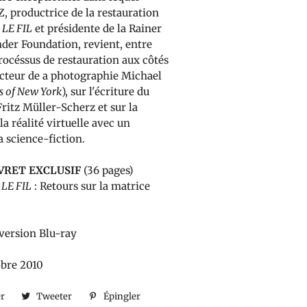
, productrice de la restauration
LE FIL
et présidente de la Rainer
der Foundation, revient, entre
procéssus de restauration aux côtés
ecteur de a photographie Michael
s of New York
), sur l'écriture du
ritz Müller-Scherz et sur la
a réalité virtuelle avec un
la science-fiction.
VRET EXCLUSIF
(36 pages)
LE FIL
: Retours sur la matrice
 version Blu-ray
obre 2010
er
Partager
Tweeter
Tweeter
Épingler
Épingler