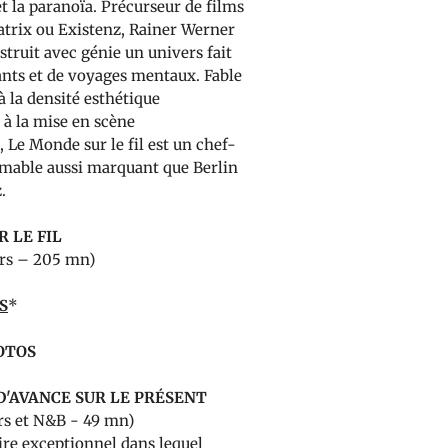
et la paranoïa. Précurseur de films
trix ou Existenz, Rainer Werner
truit avec génie un univers fait
nts et de voyages mentaux. Fable
 la densité esthétique
 à la mise en scène
 Le Monde sur le fil est un chef-
imable aussi marquant que Berlin
.
 LE FIL
urs – 205 mn)
S
*
OTOS
D'AVANCE SUR LE PRÉSENT
rs et N&B - 49 mn)
re exceptionnel dans lequel