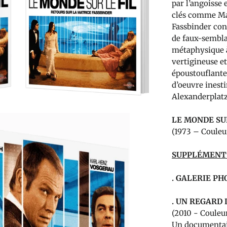
par l’angoisse 
clés comme Ma
Fassbinder cons
de faux-sembla
métaphysique à
vertigineuse et
époustouflante,
d’oeuvre inest
Alexanderplatz
LE MONDE SUR
(1973 – Coule
SUPPLÉMENT
. GALERIE PH
.
UN REGARD 
(2010 - Couleu
Un documentai