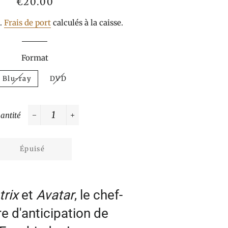
Prix
Prix
€20.00
normal
réduit
s.
Frais de port
calculés à la caisse.
Format
Blu-ray
DVD
antité
−
+
Épuisé
trix
et
Avatar
, le chef-
e d'anticipation de