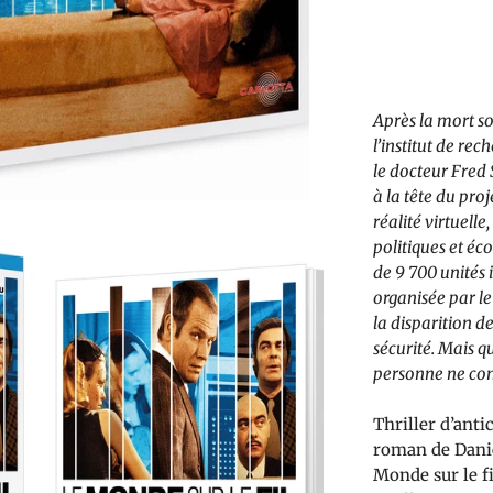
Après la mort s
l’institut de re
le docteur Fred
à la tête du pr
réalité virtuell
politiques et 
de 9 700 unités 
organisée par le d
la disparition d
sécurité. Mais q
personne ne com
Thriller d’anti
roman de Danie
Monde sur le fi