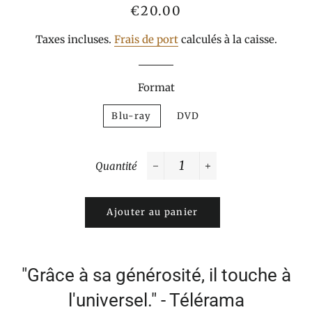
Prix
Prix
€20.00
normal
réduit
Taxes incluses.
Frais de port
calculés à la caisse.
Format
Blu-ray
DVD
Quantité
−
+
Ajouter au panier
"Grâce à sa générosité, il touche à
l'universel." - Télérama