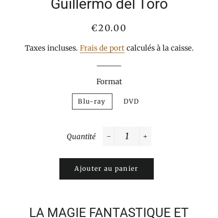
Guillermo del Toro
Prix
Prix
€20.00
normal
réduit
Taxes incluses.
Frais de port
calculés à la caisse.
Format
Blu-ray
DVD
Quantité
−
+
Ajouter au panier
LA MAGIE FANTASTIQUE ET