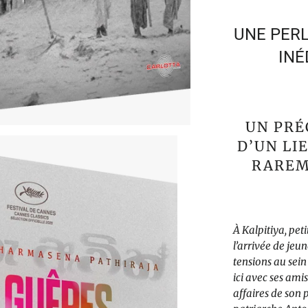
UNE PERL
INÉ
UN PRÉ
D’UN LI
RAREM
À
Kalpitiya, pet
l’arrivée de jeu
tensions au sei
ici avec ses ami
affaires de son 