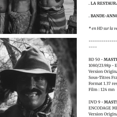
.
LA RESTAUR
. BANDE-ANN
* en HD sur la 
-------------
----
BD 50 •
MASTE
1080/23.98p 
Version Origin
Sous-Titres Fr
Format 1.37 re
Film : 124 mn
DVD 9 •
MASTE
ENCODAGE M
Version Origina