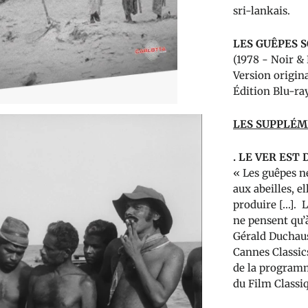
sri-lankais.
LES GUÊPES S
(1978 - Noir &
Version origina
Édition Blu-ra
LES SUPPLÉ
.
LE VER EST 
« Les guêpes n
aux abeilles, e
produire […]. 
ne pensent qu’
Gérald Duchaus
Cannes Classic
de la program
du Film Classiq