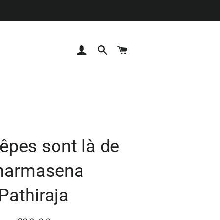
Se connecter
Rechercher
Panier
êpes sont là de
harmasena
Pathiraja