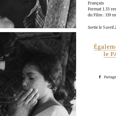
Français
Format 1.33 res
du Film : 119 
Sortie le 5 avril
Égalem
le
P
Partag