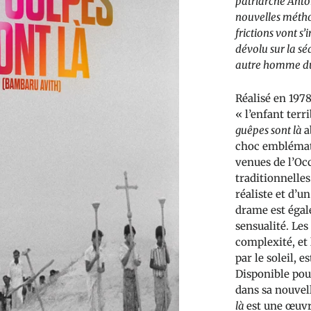
patriarche Anton
nouvelles méthod
frictions vont s’
dévolu sur la s
autre homme du
Réalisé en 197
« l’enfant terr
guêpes sont là
a
choc emblémati
venues de l’Occ
traditionnelle
réaliste et d’un
drame est éga
sensualité. Le
complexité, et
par le soleil, 
Disponible pou
dans sa nouvel
là
est une œuvr