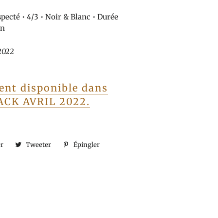
pecté • 4/3 •
Noir & Blanc
• Durée
mn
 2022
ent disponible dans
ACK AVRIL 2022.
er
Partager
Tweeter
Tweeter
Épingler
Épingler
sur
sur
sur
Facebook
Twitter
Pinterest