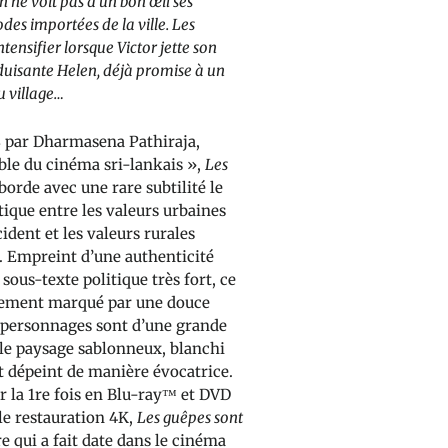
 ne voit pas d’un bon œil ses
es importées de la ville. Les
intensifier lorsque Victor jette son
éduisante Helen, déjà promise à un
 village…
8 par Dharmasena Pathiraja,
ible du cinéma sri-lankais »,
Les
borde avec une rare subtilité le
que entre les valeurs urbaines
ident et les valeurs rurales
s. Empreint d’une authenticité
 sous-texte politique très fort, ce
lement marqué par une douce
s personnages sont d’une grande
 le paysage sablonneux, blanchi
est dépeint de manière évocatrice.
r la 1re fois en Blu-ray™ et DVD
le restauration 4K,
Les guêpes sont
e qui a fait date dans le cinéma