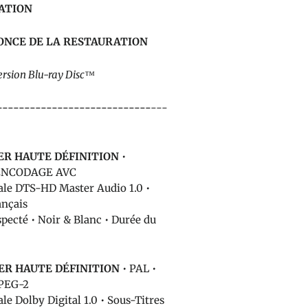
ATION
ONCE DE LA RESTAURATION
version Blu-ray Disc™
----------------------------
---
R HAUTE DÉFINITION
•
• ENCODAGE AVC
ale DTS-HD Master Audio 1.0 •
ançais
specté • Noir & Blanc • Durée du
R HAUTE DÉFINITION
• PAL •
PEG-2
le Dolby Digital 1.0 • Sous-Titres