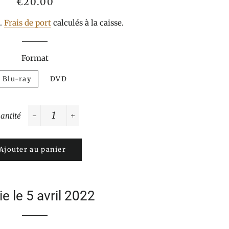
Prix
Prix
€20.00
normal
réduit
s.
Frais de port
calculés à la caisse.
Format
Blu-ray
DVD
antité
−
+
Ajouter au panier
ie le 5 avril 2022