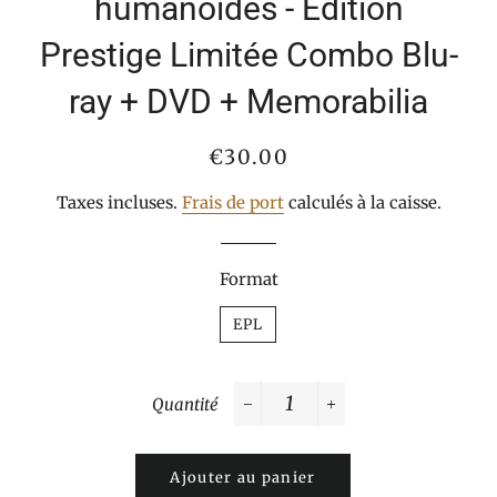
humanoïdes - Édition
Prestige Limitée Combo Blu-
ray + DVD + Memorabilia
Prix
Prix
€30.00
normal
réduit
Taxes incluses.
Frais de port
calculés à la caisse.
Format
EPL
Quantité
−
+
Ajouter au panier